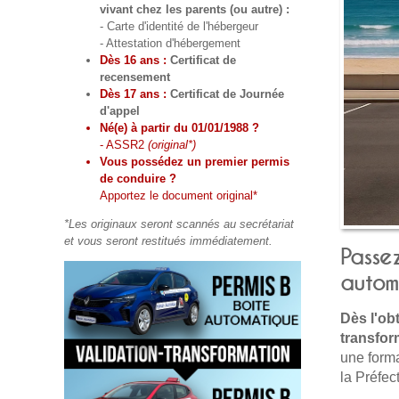
vivant chez les parents (ou autre) :
- Carte d'identité de l'hébergeur
- Attestation d'hébergement
Dès 16 ans :
Certificat de
recensement
Dès 17 ans :
Certificat de Journée
d'appel
Né(e) à partir du 01/01/1988 ?
- ASSR2
(original*)
Vous possédez un premier permis
de conduire ?
Apportez le document original*
*Les originaux seront scannés au secrétariat
et vous seront restitués immédiatement.
Passez
autom
Dès l'ob
transfor
une forma
la Préfect